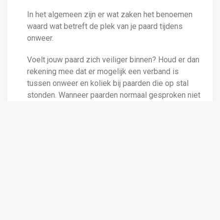
In het algemeen zijn er wat zaken het benoemen
waard wat betreft de plek van je paard tijdens
onweer.
Voelt jouw paard zich veiliger binnen? Houd er dan
rekening mee dat er mogelijk een verband is
tussen onweer en koliek bij paarden die op stal
stonden. Wanneer paarden normaal gesproken niet
op stal staan kan deze beperking van beweging
voor maag- en darmproblemen zorgen. Ook
eventuele veranderingen in voeding kunnen hieraan
bijdragen.
Heb jij echter een paard dat zich prettiger voelt
buiten de stal? Houd ook dan rekening met enkele
punten. De natuurlijke neiging van paarden is bij om
bij onweer groepsgewijs bij bomen te gaan
schuilen tegen heftige regenval. Wanneer er