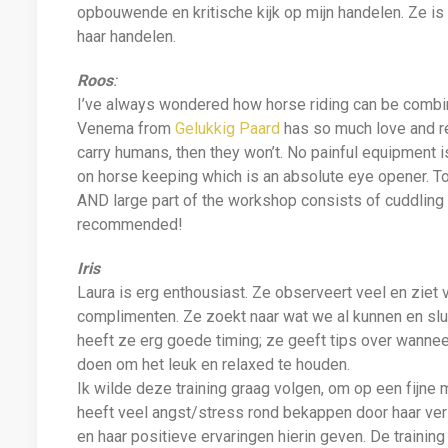
opbouwende en kritische kijk op mijn handelen. Ze is vr
haar handelen.
Roos
:
I’ve always wondered how horse riding can be combin
Venema from
Gelukkig Paard
has so much love and res
carry humans, then they won’t. No painful equipment 
on horse keeping which is an absolute eye opener. To to
AND large part of the workshop consists of cuddling 
recommended!
Iris
Laura is erg enthousiast. Ze observeert veel en ziet 
complimenten. Ze zoekt naar wat we al kunnen en sluit
heeft ze erg goede timing; ze geeft tips over wann
doen om het leuk en relaxed te houden.
Ik wilde deze training graag volgen, om op een fijne
heeft veel angst/stress rond bekappen door haar ver
en haar positieve ervaringen hierin geven. De training