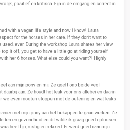
olijk, positief en kritisch. Fijn in de omgang en correct in
ed with a vegan life style and now I know! Laura
pect for the horses in her care. If they don’t want to
is used, ever. During the workshop Laura shares her view
p it off, you get to have a little go at riding yourself
with her 6 horses. What else could you want?! Highly
veel aan mijn pony en mij. Ze geeft ons beide veel
 daarbij aan. Ze houdt het leuk voor ons allebei en daarin
eer we even moeten stoppen met de oefening en wat leuks
 manier met mijn pony aan het bekappen te gaan werken. Ze
leden en gezondheid en dit wilde ik graag goed oplossen
 was heel fijn, rustig en relaxed. Er werd goed naar mijn