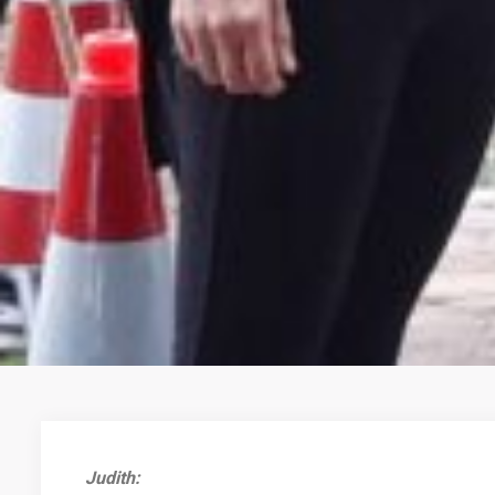
Judith
: