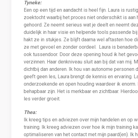
Tyneke:
Een op een tijd en aandacht is heel fijn. Laura is rus
zoektocht waarbij het proces niet onderschikt is aan 
gehoord. Ze neemt serieus wat je deelt en neemt de
duidelijk in haar visie en helpende tools passende bi
hakt ze in stukjes. Ze blijft daarna wel aftasten hoe di
ze met gevoel en zonder oordeel. Laura is benaderba
ook tussendoor. Door deze opening houd ik het gevo
verzinnen. Haar denkniveau sluit aan bij dat van mij.
dichtbij dan anderen. Ik hou van autonome personen di
geeft geen les, Laura brengt de kennis en ervaring. L
onderzoekende en open houding waardeer ik enorm. L
behapbaar zijn. Het is merkbaar en zichtbaar. Hierdoor
les verder groeit.
Thea:
Ik kreeg tips en adviezen over mijn handelen en op we
training. Ik kreeg adviezen over hoe ik mijn training 
optimaliseren van het contact met mijn paard(en). Ik 