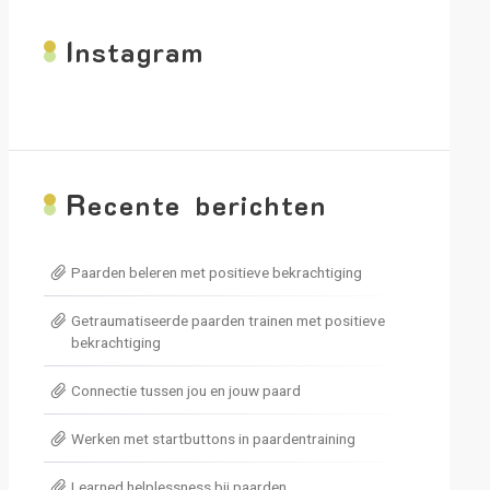
I
nstagram
R
ecente berichten
Paarden beleren met positieve bekrachtiging
Getraumatiseerde paarden trainen met positieve
bekrachtiging
Connectie tussen jou en jouw paard
Werken met startbuttons in paardentraining
Learned helplessness bij paarden