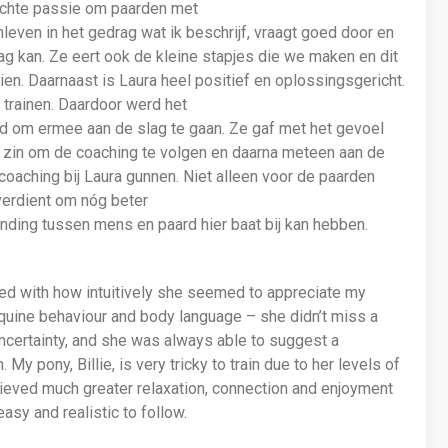
echte passie om paarden met
leven in het gedrag wat ik beschrijf, vraagt goed door en
g kan. Ze eert ook de kleine stapjes die we maken en dit
ien. Daarnaast is Laura heel positief en oplossingsgericht.
 trainen. Daardoor werd het
rd om ermee aan de slag te gaan. Ze gaf met het gevoel
tijd zin om de coaching te volgen en daarna meteen aan de
coaching bij Laura gunnen. Niet alleen voor de paarden
verdient om nóg beter
nding tussen mens en paard hier baat bij kan hebben.
sed with how intuitively she seemed to appreciate my
equine behaviour and body language – she didn’t miss a
 uncertainty, and she was always able to suggest a
y pony, Billie, is very tricky to train due to her levels of
hieved much greater relaxation, connection and enjoyment
sy and realistic to follow.