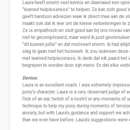
Laura heeft enorm veel kennis en daarnaast een opr
“learned helplessness” te helpen. Ze kan zich goed in
geeft handson adviezen waar ik direct mee aan de sla
maakt ook dat ik leer om de kleine verbeteringen te z
Ze is empathisch en sluit goed aan bij ons niveau van
niet te gecompliceerd, maar werd ik juist gestimulee
“dit kunnen jullie” en dat motiveert enorm. Ik had al
slag te gaan met het huiswerk. Ik zou iedereen deze 
met learned helplessness. Ik denk dat elk paard het 
begrepen te worden door zijn mens. En dat elke verbi
Denise:
Laura is an excellent coach. I was extremely impres
pony’s character. Laura is a very observant judge of 
flick of an ear, twitch of a nostril or any moments of
technique to help my pony during moments of tension. M
anxiety, but with Laura’s guidance and support we ac
than we ever have before. Laura’s suggestions were ea