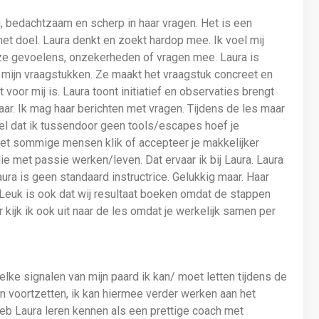
tig, bedachtzaam en scherp in haar vragen. Het is een
het doel. Laura denkt en zoekt hardop mee. Ik voel mij
ze gevoelens, onzekerheden of vragen mee. Laura is
j mijn vraagstukken. Ze maakt het vraagstuk concreet en
t voor mij is. Laura toont initiatief en observaties brengt
ar. Ik mag haar berichten met vragen. Tijdens de les maar
el dat ik tussendoor geen tools/escapes hoef je
 Met sommige mensen klik of accepteer je makkelijker
e met passie werken/leven. Dat ervaar ik bij Laura. Laura
aura is geen standaard instructrice. Gelukkig maar. Haar
euk is ook dat wij resultaat boeken omdat de stappen
 kijk ik ook uit naar de les omdat je werkelijk samen per
lke signalen van mijn paard ik kan/ moet letten tijdens de
kan voortzetten, ik kan hiermee verder werken aan het
heb Laura leren kennen als een prettige coach met