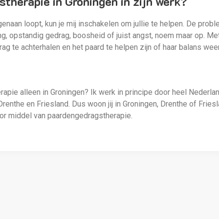
therapie in Groningen in zijn werk?
naan loopt, kun je mij inschakelen om jullie te helpen. De prob
ng, opstandig gedrag, boosheid of juist angst, noem maar op. M
ag te achterhalen en het paard te helpen zijn of haar balans weer
apie alleen in Groningen? Ik werk in principe door heel Nederla
renthe en Friesland. Dus woon jij in Groningen, Drenthe of Friesl
oor middel van paardengedragstherapie.
Vorig artikel
Volgend artikel
skee; de kennismaking
Evolutie van het paard