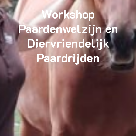
Workshop
Paardenwelzijn en
Diervriendelijk
Paardrijden