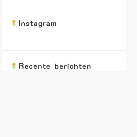
I
nstagram
R
ecente berichten
Paarden beleren met positieve bekrachtiging
Getraumatiseerde paarden trainen met positieve
bekrachtiging
Connectie tussen jou en jouw paard
Werken met startbuttons in paardentraining