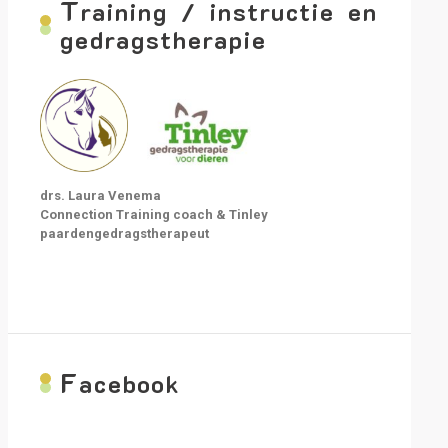
T
raining / instructie en
gedragstherapie
drs. Laura Venema
Connection Training coach & Tinley
paardengedragstherapeut
F
acebook